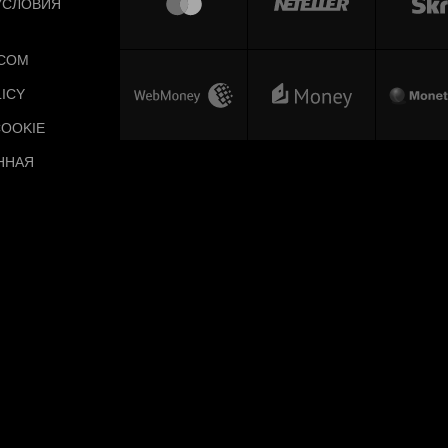
УСЛОВИЯ
COM
LICY
OOKIE
ННАЯ