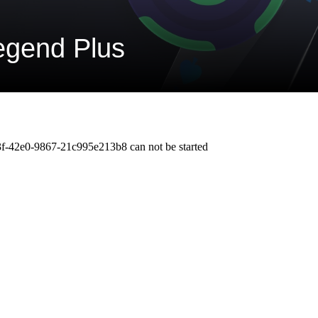
egend Plus