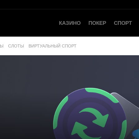
КАЗИНО
ПОКЕР
СПОРТ
РЫ
СЛОТЫ
ВИРТУАЛЬНЫЙ СПОРТ