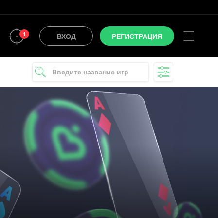
1
ВХОД
РЕГИСТРАЦИЯ