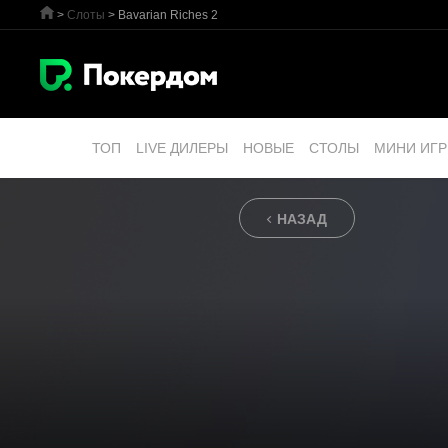
>
Слоты
>
Bavarian Riches 2
ТОП
LIVE ДИЛЕРЫ
НОВЫЕ
СТОЛЫ
МИНИ ИГ
НАЗАД