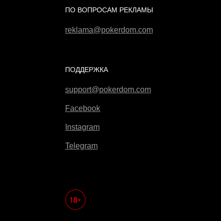
ПО ВОПРОСАМ РЕКЛАМЫ
reklama@pokerdom.com
ПОДДЕРЖКА
support@pokerdom.com
Facebook
Instagram
Telegram