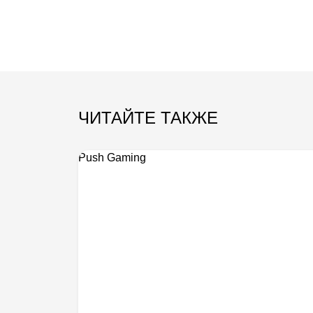
ЧИТАЙТЕ ТАКЖЕ
Push Gaming