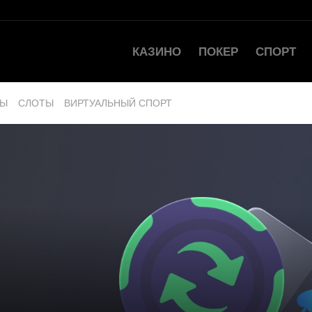
КАЗИНО
ПОКЕР
СПОРТ
РЫ
СЛОТЫ
ВИРТУАЛЬНЫЙ СПОРТ