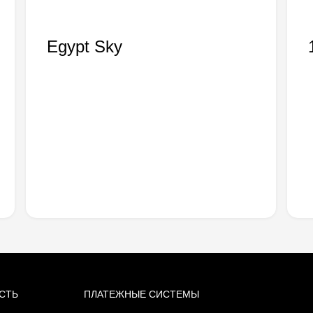
Egypt Sky
СТЬ
ПЛАТЕЖНЫЕ СИСТЕМЫ