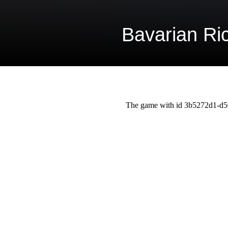
Bavarian Ri