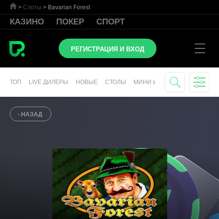
>
Слоты
>
Bavarian Forest
КАЗИНО
ПОКЕР
СПОРТ
РЕГИСТРАЦИЯ И ВХОД
ТОП
LIVE ДИЛЕРЫ
НОВЫЕ
СТОЛЫ
МИНИ ИГРЫ
СЛОТЫ
ВИР
НАЗАД