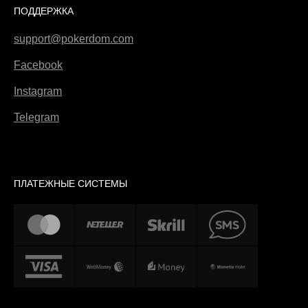
ПОДДЕРЖКА
support@pokerdom.com
Facebook
Instagram
Telegram
ПЛАТЕЖНЫЕ СИСТЕМЫ