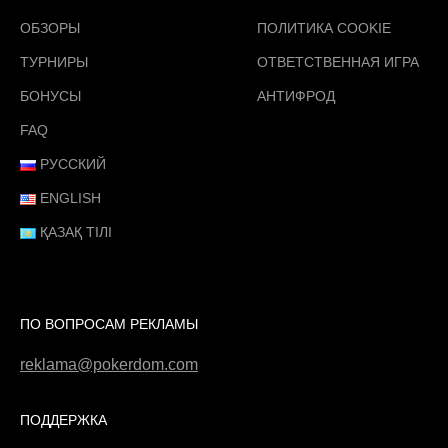
ОБЗОРЫ
ПОЛИТИКА COOKIE
ТУРНИРЫ
ОТВЕТСТВЕННАЯ ИГРА
БОНУСЫ
АНТИФРОД
FAQ
РУССКИЙ
ENGLISH
ҚАЗАҚ ТІЛІ
ПО ВОПРОСАМ РЕКЛАМЫ
reklama@pokerdom.com
ПОДДЕРЖКА