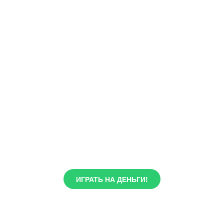
ИГРАТЬ НА ДЕНЬГИ!