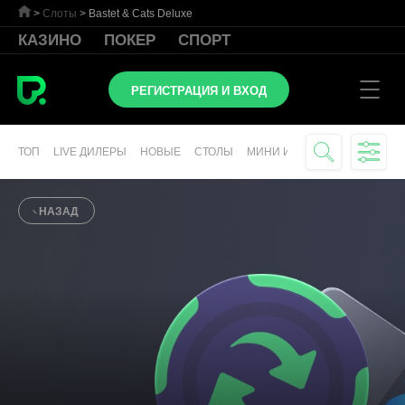
>
Слоты
>
Bastet & Cats Deluxe
КАЗИНО
ПОКЕР
СПОРТ
РЕГИСТРАЦИЯ И ВХОД
ТОП
LIVE ДИЛЕРЫ
НОВЫЕ
СТОЛЫ
МИНИ ИГРЫ
СЛОТЫ
ВИР
НАЗАД