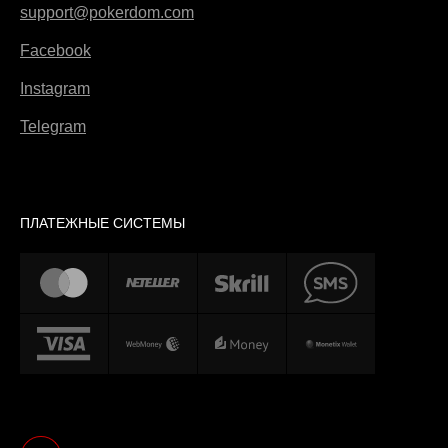
support@pokerdom.com
Facebook
Instagram
Telegram
ПЛАТЕЖНЫЕ СИСТЕМЫ