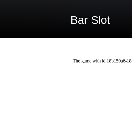
Bar Slot