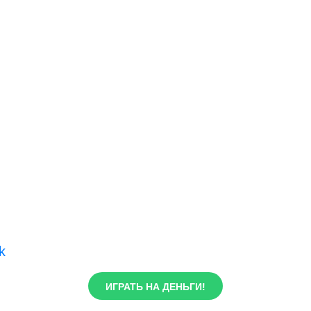
k
ИГРАТЬ НА ДЕНЬГИ!