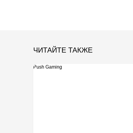
ЧИТАЙТЕ ТАКЖЕ
Push Gaming