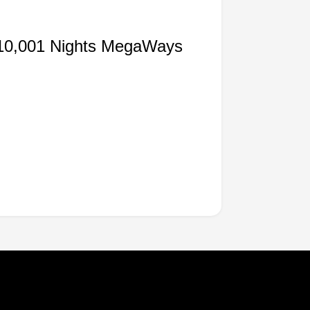
10,001 Nights MegaWays