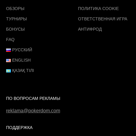
ОБЗОРЫ
ПОЛИТИКА COOKIE
ТУРНИРЫ
ОТВЕТСТВЕННАЯ ИГРА
БОНУСЫ
АНТИФРОД
FAQ
РУССКИЙ
ENGLISH
ҚАЗАҚ ТІЛІ
ПО ВОПРОСАМ РЕКЛАМЫ
reklama@pokerdom.com
ПОДДЕРЖКА