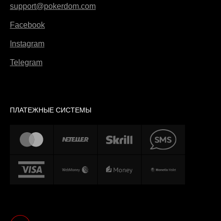
support@pokerdom.com
Facebook
Instagram
Telegram
ПЛАТЕЖНЫЕ СИСТЕМЫ