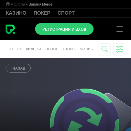
>
Слоты
>
Banana Merge
КАЗИНО
ПОКЕР
СПОРТ
РЕГИСТРАЦИЯ И ВХОД
ТОП
LIVE ДИЛЕРЫ
НОВЫЕ
СТОЛЫ
МИНИ ИГРЫ
СЛОТЫ
ВИР
НАЗАД