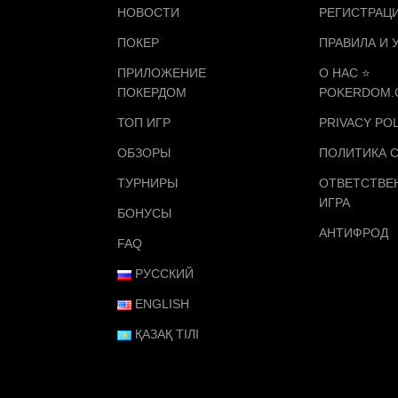
НОВОСТИ
РЕГИСТРАЦ
ПОКЕР
ПРАВИЛА И 
ПРИЛОЖЕНИЕ
О НАС ⭐️
ПОКЕРДОМ
POKERDOM.
ТОП ИГР
PRIVACY PO
ОБЗОРЫ
ПОЛИТИКА C
ТУРНИРЫ
ОТВЕТСТВЕ
ИГРА
БОНУСЫ
АНТИФРОД
FAQ
РУССКИЙ
ENGLISH
ҚАЗАҚ ТІЛІ