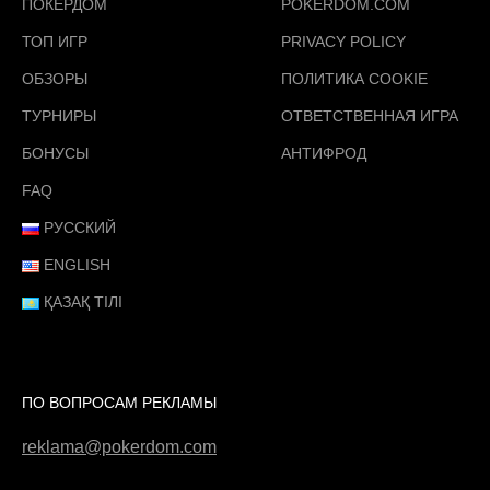
ПОКЕРДОМ
POKERDOM.COM
ТОП ИГР
PRIVACY POLICY
ОБЗОРЫ
ПОЛИТИКА COOKIE
ТУРНИРЫ
ОТВЕТСТВЕННАЯ ИГРА
БОНУСЫ
АНТИФРОД
FAQ
РУССКИЙ
ENGLISH
ҚАЗАҚ ТІЛІ
ПО ВОПРОСАМ РЕКЛАМЫ
reklama@pokerdom.com