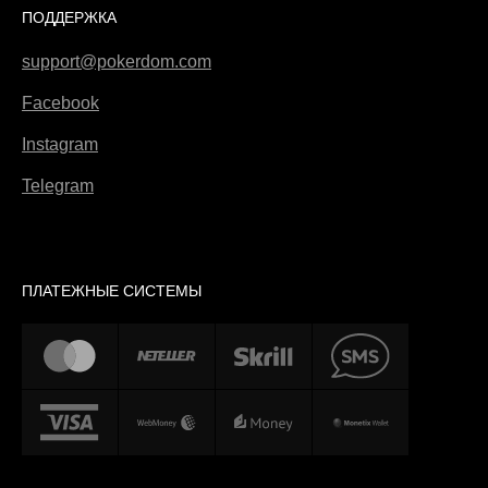
ПОДДЕРЖКА
support@pokerdom.com
Facebook
Instagram
Telegram
ПЛАТЕЖНЫЕ СИСТЕМЫ