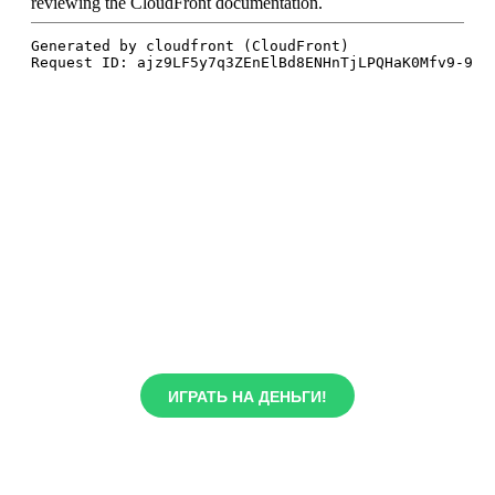
ИГРАТЬ НА ДЕНЬГИ!