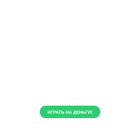
ИГРАТЬ НА ДЕНЬГИ!