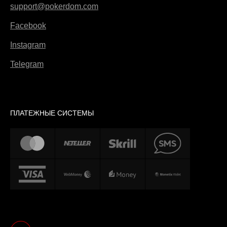
support@pokerdom.com
Facebook
Instagram
Telegram
ПЛАТЕЖНЫЕ СИСТЕМЫ