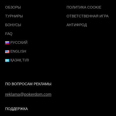
ОБЗОРЫ
ПОЛИТИКА COOKIE
ТУРНИРЫ
ОТВЕТСТВЕННАЯ ИГРА
БОНУСЫ
АНТИФРОД
FAQ
РУССКИЙ
ENGLISH
ҚАЗАҚ ТІЛІ
ПО ВОПРОСАМ РЕКЛАМЫ
reklama@pokerdom.com
ПОДДЕРЖКА