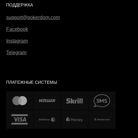
ПОДДЕРЖКА
support@pokerdom.com
Facebook
Instagram
Telegram
ПЛАТЕЖНЫЕ СИСТЕМЫ