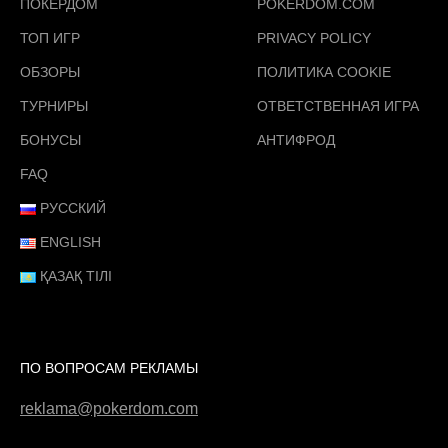
ПОКЕРДОМ
POKERDOM.COM
ТОП ИГР
PRIVACY POLICY
ОБЗОРЫ
ПОЛИТИКА COOKIE
ТУРНИРЫ
ОТВЕТСТВЕННАЯ ИГРА
БОНУСЫ
АНТИФРОД
FAQ
РУССКИЙ
ENGLISH
ҚАЗАҚ ТІЛІ
ПО ВОПРОСАМ РЕКЛАМЫ
reklama@pokerdom.com