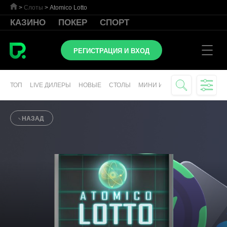
>
Слоты
>
Atomico Lotto
КАЗИНО
ПОКЕР
СПОРТ
РЕГИСТРАЦИЯ И ВХОД
ТОП
LIVE ДИЛЕРЫ
НОВЫЕ
СТОЛЫ
МИНИ ИГРЫ
СЛОТЫ
ВИР
НАЗАД