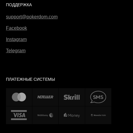
ПОДДЕРЖКА
support@pokerdom.com
Facebook
Instagram
Telegram
ПЛАТЕЖНЫЕ СИСТЕМЫ