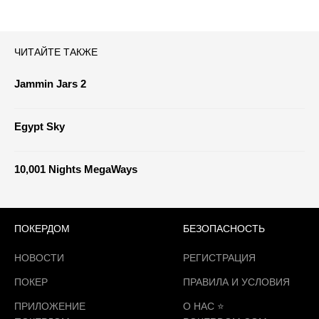
ЧИТАЙТЕ ТАКЖЕ
Jammin Jars 2
Egypt Sky
10,001 Nights MegaWays
ПОКЕРДОМ
БЕЗОПАСНОСТЬ
НОВОСТИ
РЕГИСТРАЦИЯ
ПОКЕР
ПРАВИЛА И УСЛОВИЯ
ПРИЛОЖЕНИЕ
О НАС ⭐️