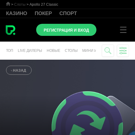
>
Слоты
>
Apollo 27 Classic
КАЗИНО
ПОКЕР
СПОРТ
РЕГИСТРАЦИЯ И ВХОД
ТОП
LIVE ДИЛЕРЫ
НОВЫЕ
СТОЛЫ
МИНИ ИГРЫ
СЛОТЫ
ВИР
НАЗАД