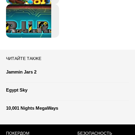
ЧИТАЙТЕ ТАКЖЕ
Jammin Jars 2
Egypt Sky
10,001 Nights MegaWays
ПОКЕРДОМ
БЕЗОПАСНОСТЬ