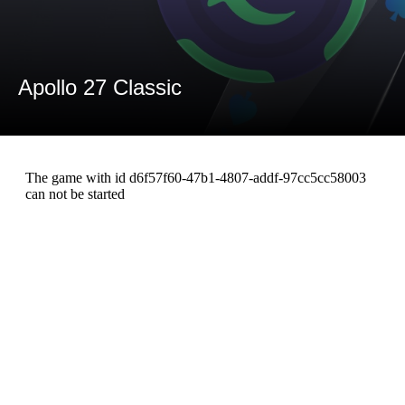
Apollo 27 Classic