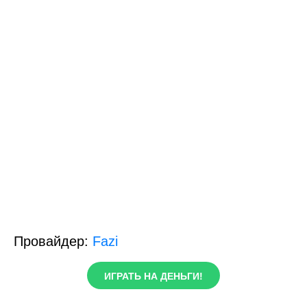
Провайдер:
Fazi
ИГРАТЬ НА ДЕНЬГИ!