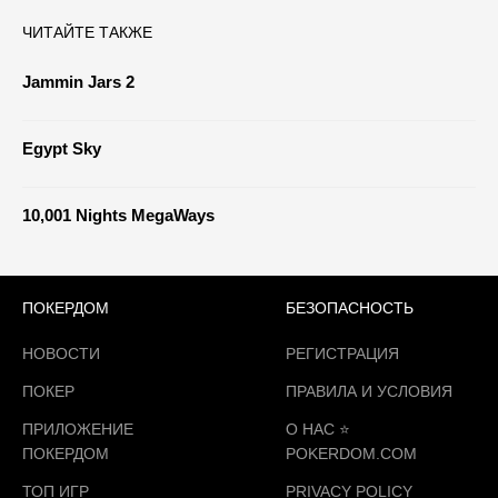
ЧИТАЙТЕ ТАКЖЕ
Jammin Jars 2
Egypt Sky
10,001 Nights MegaWays
ПОКЕРДОМ
БЕЗОПАСНОСТЬ
НОВОСТИ
РЕГИСТРАЦИЯ
ПОКЕР
ПРАВИЛА И УСЛОВИЯ
ПРИЛОЖЕНИЕ
О НАС ⭐️
ПОКЕРДОМ
POKERDOM.COM
ТОП ИГР
PRIVACY POLICY