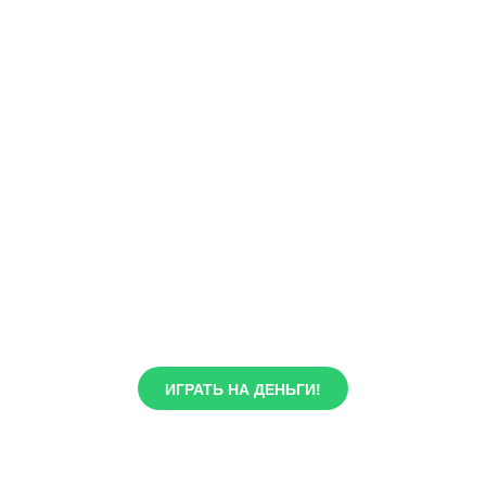
ИГРАТЬ НА ДЕНЬГИ!