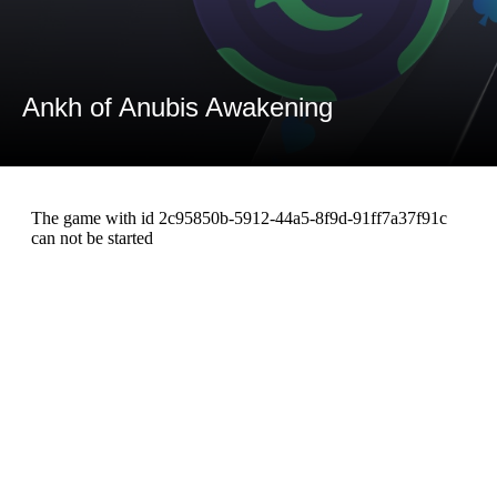
Ankh of Anubis Awakening