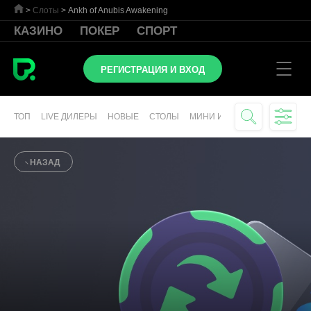
>
Слоты
>
Ankh of Anubis Awakening
КАЗИНО
ПОКЕР
СПОРТ
РЕГИСТРАЦИЯ И ВХОД
ТОП
LIVE ДИЛЕРЫ
НОВЫЕ
СТОЛЫ
МИНИ ИГРЫ
СЛОТЫ
ВИР
НАЗАД