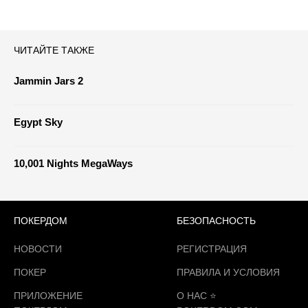
ЧИТАЙТЕ ТАКЖЕ
Jammin Jars 2
Egypt Sky
10,001 Nights MegaWays
ПОКЕРДОМ
БЕЗОПАСНОСТЬ
НОВОСТИ
РЕГИСТРАЦИЯ
ПОКЕР
ПРАВИЛА И УСЛОВИЯ
ПРИЛОЖЕНИЕ
О НАС ⭐️