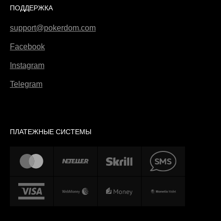
ПОДДЕРЖКА
support@pokerdom.com
Facebook
Instagram
Telegram
ПЛАТЕЖНЫЕ СИСТЕМЫ