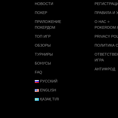
НОВОСТИ
РЕГИСТРАЦ
ПОКЕР
ПРАВИЛА И 
ПРИЛОЖЕНИЕ
О НАС ⭐️
ПОКЕРДОМ
POKERDOM.
ТОП ИГР
PRIVACY PO
ОБЗОРЫ
ПОЛИТИКА C
ТУРНИРЫ
ОТВЕТСТВЕ
ИГРА
БОНУСЫ
АНТИФРОД
FAQ
РУССКИЙ
ENGLISH
ҚАЗАҚ ТІЛІ