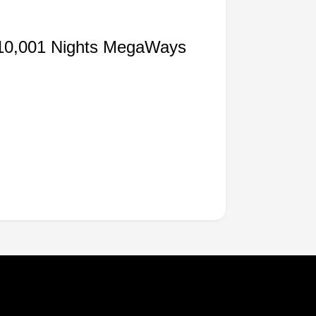
10,001 Nights MegaWays