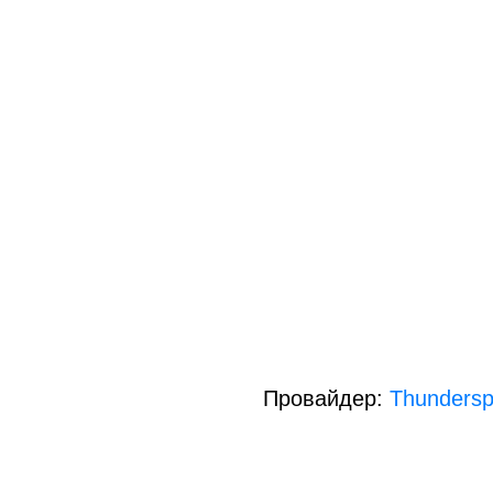
Провайдер:
Thundersp