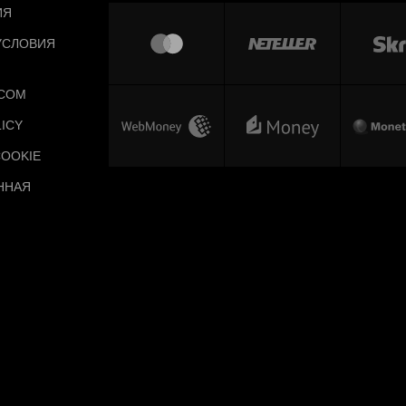
ИЯ
УСЛОВИЯ
COM
LICY
OOKIE
ННАЯ