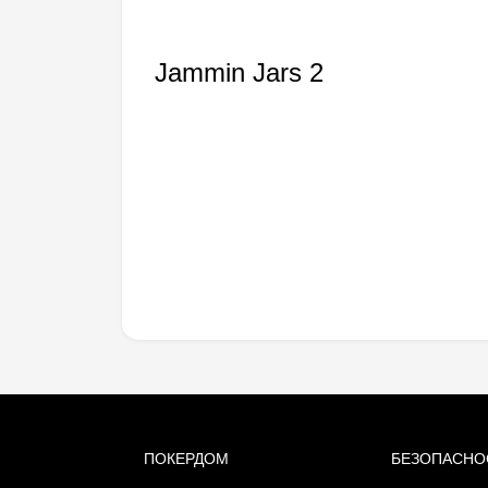
Jammin Jars 2
ПОКЕРДОМ
БЕЗОПАСНО