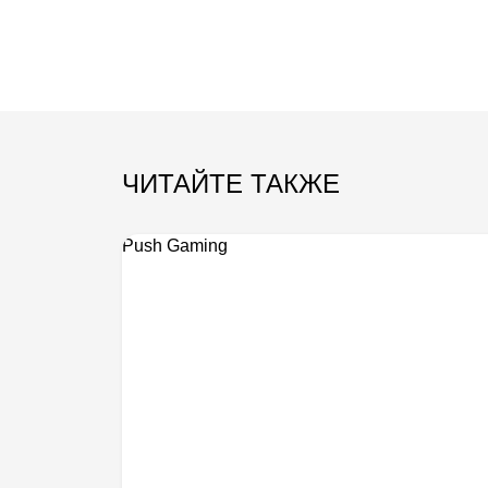
ЧИТАЙТЕ ТАКЖЕ
Push Gaming