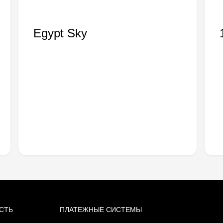
Egypt Sky
СТЬ
ПЛАТЕЖНЫЕ СИСТЕМЫ