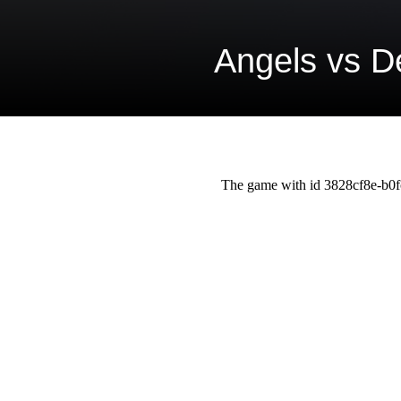
Angels vs 