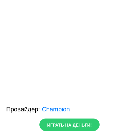
Провайдер:
Champion
ИГРАТЬ НА ДЕНЬГИ!