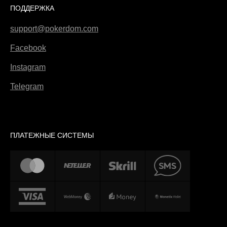
ПОДДЕРЖКА
support@pokerdom.com
Facebook
Instagram
Telegram
ПЛАТЕЖНЫЕ СИСТЕМЫ