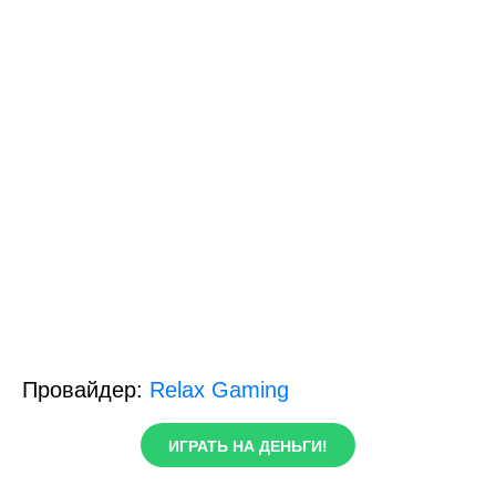
Провайдер:
Relax Gaming
ИГРАТЬ НА ДЕНЬГИ!