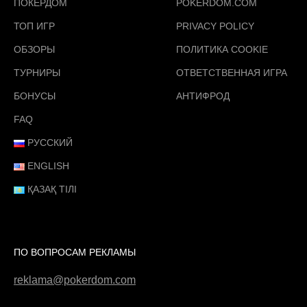
ПОКЕРДОМ
POKERDOM.COM
ТОП ИГР
PRIVACY POLICY
ОБЗОРЫ
ПОЛИТИКА COOKIE
ТУРНИРЫ
ОТВЕТСТВЕННАЯ ИГРА
БОНУСЫ
АНТИФРОД
FAQ
РУССКИЙ
ENGLISH
ҚАЗАҚ ТІЛІ
ПО ВОПРОСАМ РЕКЛАМЫ
reklama@pokerdom.com