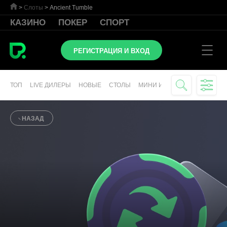
>
Слоты
>
Ancient Tumble
КАЗИНО
ПОКЕР
СПОРТ
РЕГИСТРАЦИЯ И ВХОД
ТОП
LIVE ДИЛЕРЫ
НОВЫЕ
СТОЛЫ
МИНИ ИГРЫ
СЛОТЫ
ВИР
НАЗАД