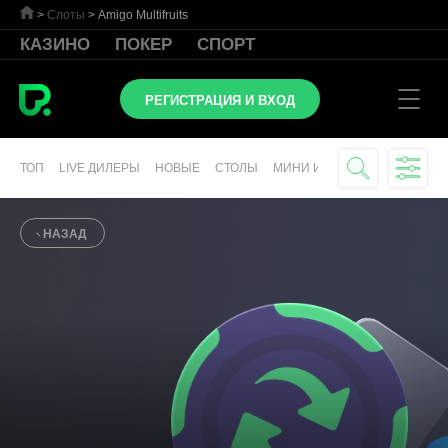
>
Слоты
>
Amigo Multifruits
КАЗИНО
ПОКЕР
СПОРТ
РЕГИСТРАЦИЯ И ВХОД
ТОП
LIVE ДИЛЕРЫ
НОВЫЕ
СТОЛЫ
МИНИ ИГРЫ
СЛОТЫ
ВИР
НАЗАД