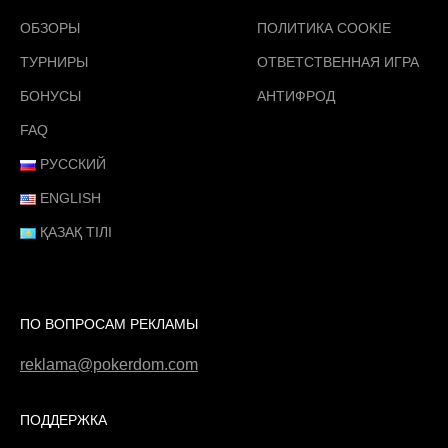
ОБЗОРЫ
ПОЛИТИКА COOKIE
ТУРНИРЫ
ОТВЕТСТВЕННАЯ ИГРА
БОНУСЫ
АНТИФРОД
FAQ
РУССКИЙ
ENGLISH
ҚАЗАҚ ТІЛІ
ПО ВОПРОСАМ РЕКЛАМЫ
reklama@pokerdom.com
ПОДДЕРЖКА