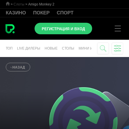
>
Слоты
>
Amigo Monkey 2
КАЗИНО
ПОКЕР
СПОРТ
РЕГИСТРАЦИЯ И ВХОД
ТОП
LIVE ДИЛЕРЫ
НОВЫЕ
СТОЛЫ
МИНИ ИГРЫ
СЛОТЫ
ВИР
НАЗАД