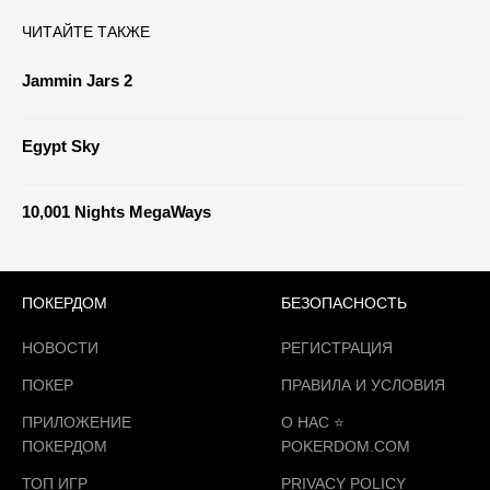
ЧИТАЙТЕ ТАКЖЕ
Jammin Jars 2
Egypt Sky
10,001 Nights MegaWays
ПОКЕРДОМ
БЕЗОПАСНОСТЬ
НОВОСТИ
РЕГИСТРАЦИЯ
ПОКЕР
ПРАВИЛА И УСЛОВИЯ
ПРИЛОЖЕНИЕ
О НАС ⭐️
ПОКЕРДОМ
POKERDOM.COM
ТОП ИГР
PRIVACY POLICY