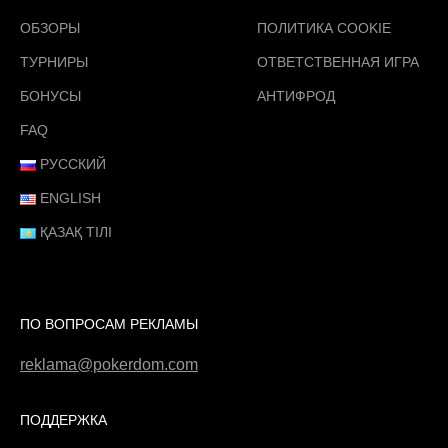
ОБЗОРЫ
ПОЛИТИКА COOKIE
ТУРНИРЫ
ОТВЕТСТВЕННАЯ ИГРА
БОНУСЫ
АНТИФРОД
FAQ
РУССКИЙ
ENGLISH
ҚАЗАҚ ТІЛІ
ПО ВОПРОСАМ РЕКЛАМЫ
reklama@pokerdom.com
ПОДДЕРЖКА