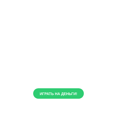
ИГРАТЬ НА ДЕНЬГИ!