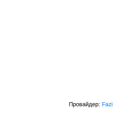
Провайдер:
Fazi