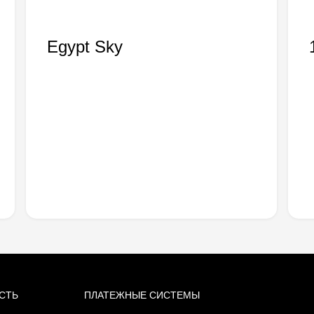
Egypt Sky
СТЬ
ПЛАТЕЖНЫЕ СИСТЕМЫ