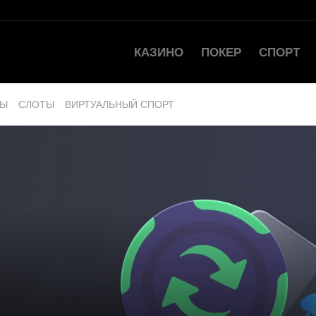
КАЗИНО
ПОКЕР
СПОРТ
РЫ
СЛОТЫ
ВИРТУАЛЬНЫЙ СПОРТ