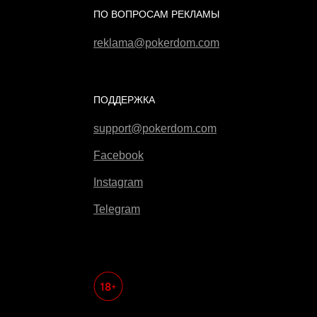
ПО ВОПРОСАМ РЕКЛАМЫ
reklama@pokerdom.com
ПОДДЕРЖКА
support@pokerdom.com
Facebook
Instagram
Telegram