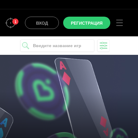
1
ВХОД
РЕГИСТРАЦИЯ