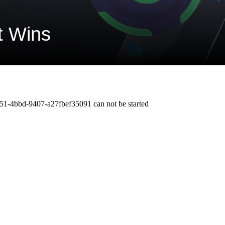
t Wins