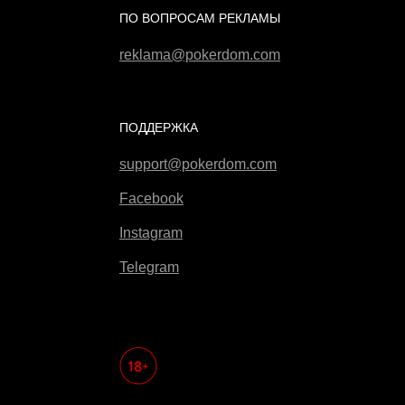
ПО ВОПРОСАМ РЕКЛАМЫ
reklama@pokerdom.com
ПОДДЕРЖКА
support@pokerdom.com
Facebook
Instagram
Telegram