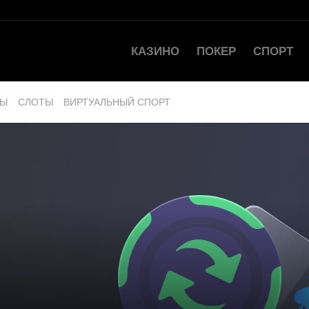
КАЗИНО
ПОКЕР
СПОРТ
РЫ
СЛОТЫ
ВИРТУАЛЬНЫЙ СПОРТ