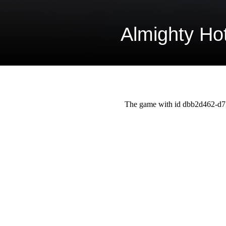
Almighty Ho