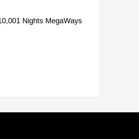
10,001 Nights MegaWays