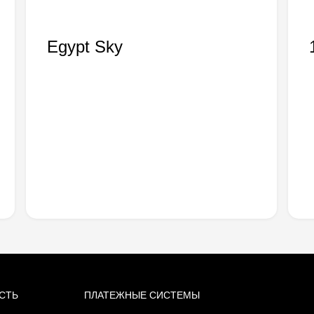
Egypt Sky
СТЬ
ПЛАТЕЖНЫЕ СИСТЕМЫ