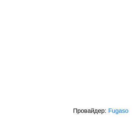
Провайдер:
Fugaso