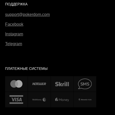
ПОДДЕРЖКА
support@pokerdom.com
Facebook
Instagram
Telegram
ПЛАТЕЖНЫЕ СИСТЕМЫ