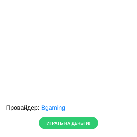
Провайдер:
Bgaming
ИГРАТЬ НА ДЕНЬГИ!