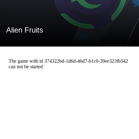
Alien Fruits