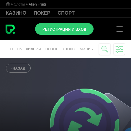
>
Слоты
>
Alien Fruits
КАЗИНО
ПОКЕР
СПОРТ
РЕГИСТРАЦИЯ И ВХОД
ТОП
LIVE ДИЛЕРЫ
НОВЫЕ
СТОЛЫ
МИНИ ИГРЫ
СЛОТЫ
ВИР
НАЗАД