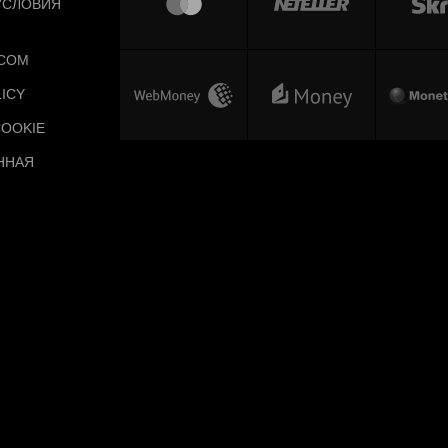
УСЛОВИЯ
COM
LICY
OOKIE
ННАЯ