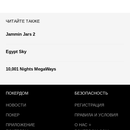
ЧИТАЙТЕ ТАКЖЕ
Jammin Jars 2
Egypt Sky
10,001 Nights MegaWays
ПОКЕРДОМ
БЕЗОПАСНОСТЬ
НОВОСТИ
РЕГИСТРАЦИЯ
ПОКЕР
ПРАВИЛА И УСЛОВИЯ
ПРИЛОЖЕНИЕ
О НАС ⭐️