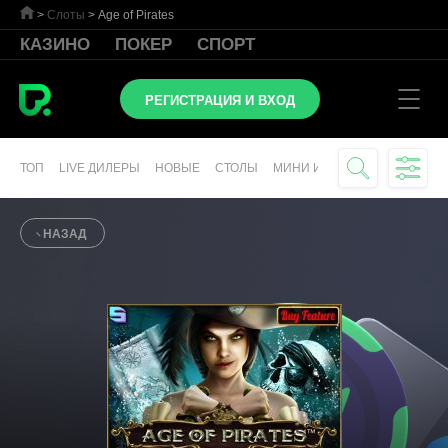
>
Слоты
>
Age of Pirates
КАЗИНО
ПОКЕР
СПОРТ
РЕГИСТРАЦИЯ И ВХОД
ТОП
LIVE ДИЛЕРЫ
НОВЫЕ
СТОЛЫ
МИНИ ИГРЫ
СЛОТЫ
ВИР
НАЗАД