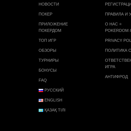
НОВОСТИ
РЕГИСТРАЦ
ПОКЕР
ПРАВИЛА И 
ПРИЛОЖЕНИЕ
О НАС ⭐️
ПОКЕРДОМ
POKERDOM.
ТОП ИГР
PRIVACY PO
ОБЗОРЫ
ПОЛИТИКА C
ТУРНИРЫ
ОТВЕТСТВЕ
ИГРА
БОНУСЫ
АНТИФРОД
FAQ
РУССКИЙ
ENGLISH
ҚАЗАҚ ТІЛІ