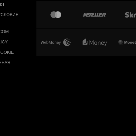
ИЯ
УСЛОВИЯ
COM
LICY
OOKIE
ННАЯ