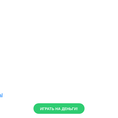
l
ИГРАТЬ НА ДЕНЬГИ!