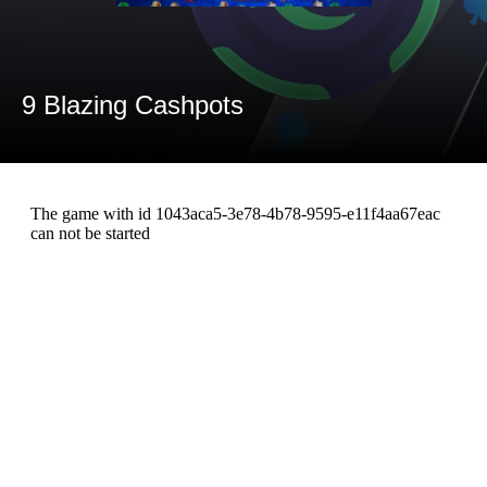
9 Blazing Cashpots