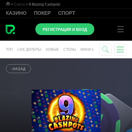
>
Слоты
>
9 Blazing Cashpots
КАЗИНО
ПОКЕР
СПОРТ
РЕГИСТРАЦИЯ И ВХОД
ТОП
LIVE ДИЛЕРЫ
НОВЫЕ
СТОЛЫ
МИНИ ИГРЫ
СЛОТЫ
ВИР
НАЗАД