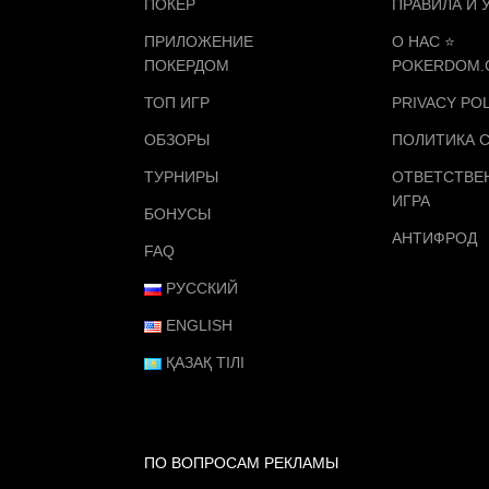
ПОКЕР
ПРАВИЛА И 
ПРИЛОЖЕНИЕ
О НАС ⭐️
ПОКЕРДОМ
POKERDOM.
ТОП ИГР
PRIVACY PO
ОБЗОРЫ
ПОЛИТИКА C
ТУРНИРЫ
ОТВЕТСТВЕ
ИГРА
БОНУСЫ
АНТИФРОД
FAQ
РУССКИЙ
ENGLISH
ҚАЗАҚ ТІЛІ
ПО ВОПРОСАМ РЕКЛАМЫ