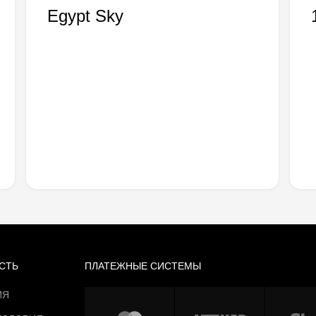
Egypt Sky
СТЬ
ПЛАТЕЖНЫЕ СИСТЕМЫ
ИЯ