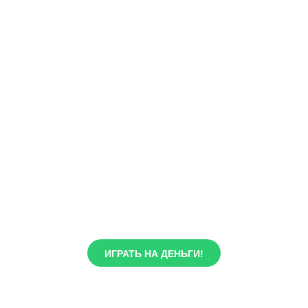
ИГРАТЬ НА ДЕНЬГИ!