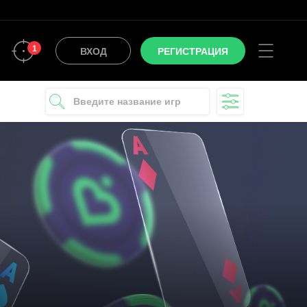
1
ВХОД
РЕГИСТРАЦИЯ