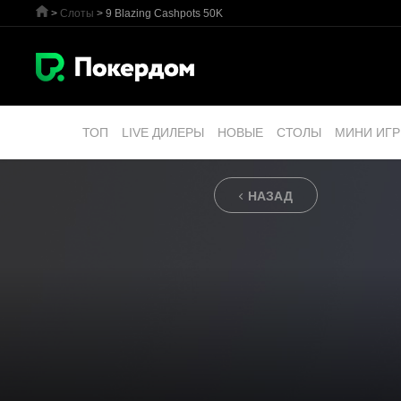
>
Слоты
>
9 Blazing Cashpots 50K
ТОП
LIVE ДИЛЕРЫ
НОВЫЕ
СТОЛЫ
МИНИ ИГ
НАЗАД