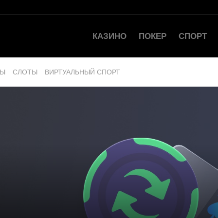
КАЗИНО
ПОКЕР
СПОРТ
РЫ
СЛОТЫ
ВИРТУАЛЬНЫЙ СПОРТ