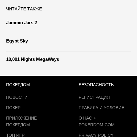
ЧИТАЙТЕ ТАКЖЕ
Jammin Jars 2
Egypt Sky
10,001 Nights MegaWays
ПОКЕРДОМ
БЕЗОПАСНОСТЬ
НОВОСТИ
РЕГИСТРАЦИЯ
ПОКЕР
ПРАВИЛА И УСЛОВИЯ
ПРИЛОЖЕНИЕ
О НАС ⭐️
ПОКЕРДОМ
POKERDOM.COM
ТОП ИГР
PRIVACY POLICY