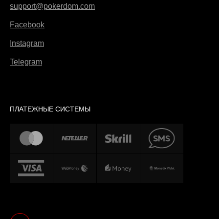
support@pokerdom.com
Facebook
Instagram
Telegram
ПЛАТЕЖНЫЕ СИСТЕМЫ