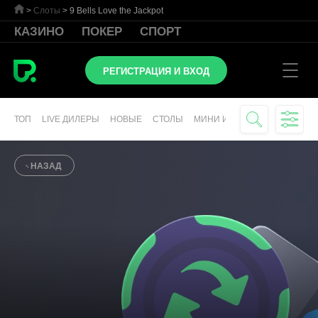
>
Слоты
>
9 Bells Love the Jackpot
КАЗИНО
ПОКЕР
СПОРТ
РЕГИСТРАЦИЯ И ВХОД
ТОП
LIVE ДИЛЕРЫ
НОВЫЕ
СТОЛЫ
МИНИ ИГРЫ
СЛОТЫ
ВИР
НАЗАД