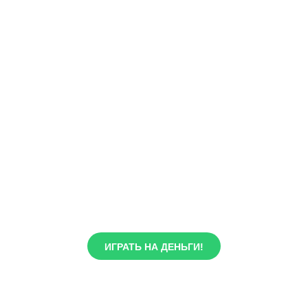
ИГРАТЬ НА ДЕНЬГИ!