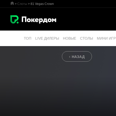
>
Слоты
>
81 Vegas Crown
ТОП
LIVE ДИЛЕРЫ
НОВЫЕ
СТОЛЫ
МИНИ ИГ
НАЗАД