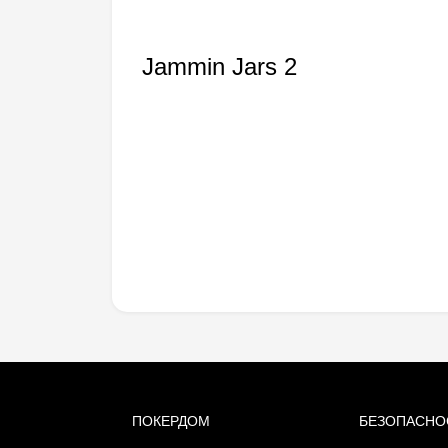
Jammin Jars 2
ПОКЕРДОМ
БЕЗОПАСНО