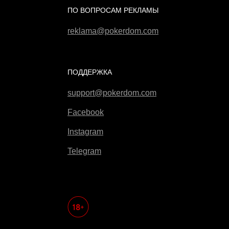
ПО ВОПРОСАМ РЕКЛАМЫ
reklama@pokerdom.com
ПОДДЕРЖКА
support@pokerdom.com
Facebook
Instagram
Telegram