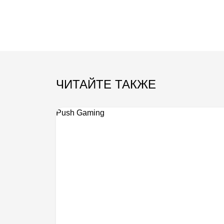
ЧИТАЙТЕ ТАКЖЕ
Push Gaming