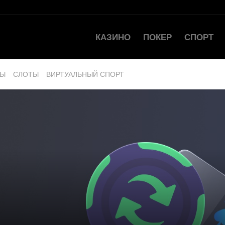
КАЗИНО
ПОКЕР
СПОРТ
РЫ
СЛОТЫ
ВИРТУАЛЬНЫЙ СПОРТ