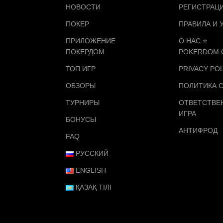
НОВОСТИ
РЕГИСТРАЦ
ПОКЕР
ПРАВИЛА И 
ПРИЛОЖЕНИЕ
О НАС ⭐️
ПОКЕРДОМ
POKERDOM.
ТОП ИГР
PRIVACY PO
ОБЗОРЫ
ПОЛИТИКА C
ТУРНИРЫ
ОТВЕТСТВЕ
ИГРА
БОНУСЫ
АНТИФРОД
FAQ
РУССКИЙ
ENGLISH
ҚАЗАҚ ТІЛІ