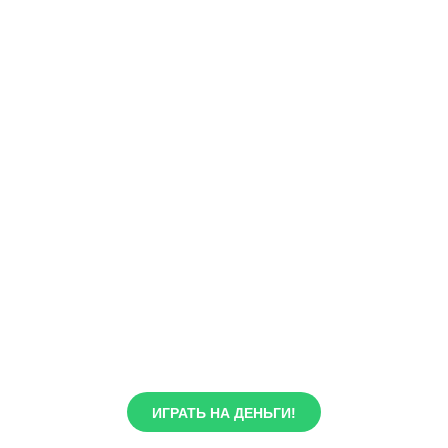
ИГРАТЬ НА ДЕНЬГИ!