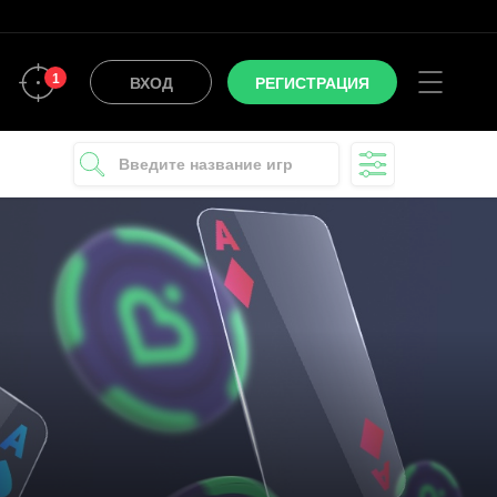
1
ВХОД
РЕГИСТРАЦИЯ