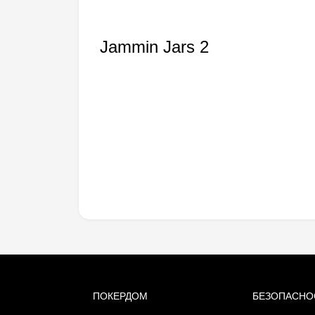
Jammin Jars 2
ПОКЕРДОМ
БЕЗОПАСНО