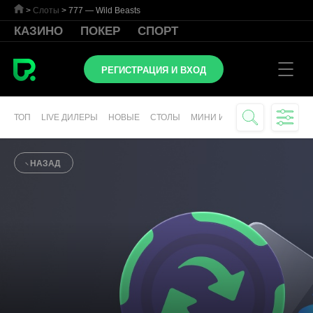
>
Слоты
>
777 — Wild Beasts
КАЗИНО
ПОКЕР
СПОРТ
РЕГИСТРАЦИЯ И ВХОД
ТОП
LIVE ДИЛЕРЫ
НОВЫЕ
СТОЛЫ
МИНИ ИГРЫ
СЛОТЫ
ВИР
НАЗАД