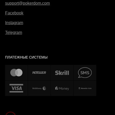
support@pokerdom.com
Facebook
Instagram
Telegram
ПЛАТЕЖНЫЕ СИСТЕМЫ