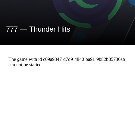
777 — Thunder Hits