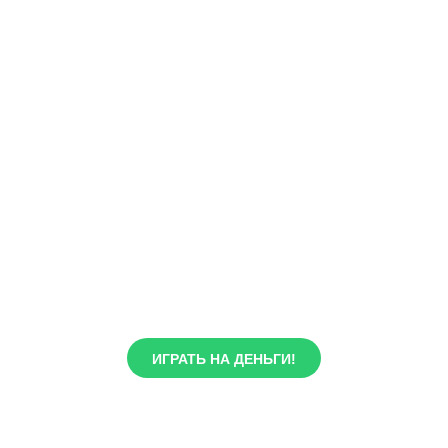
ИГРАТЬ НА ДЕНЬГИ!