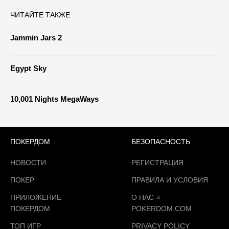
ЧИТАЙТЕ ТАКЖЕ
Jammin Jars 2
Egypt Sky
10,001 Nights MegaWays
ПОКЕРДОМ
БЕЗОПАСНОСТЬ
НОВОСТИ
РЕГИСТРАЦИЯ
ПОКЕР
ПРАВИЛА И УСЛОВИЯ
ПРИЛОЖЕНИЕ
О НАС ⭐️
ПОКЕРДОМ
POKERDOM.COM
ТОП ИГР
PRIVACY POLICY