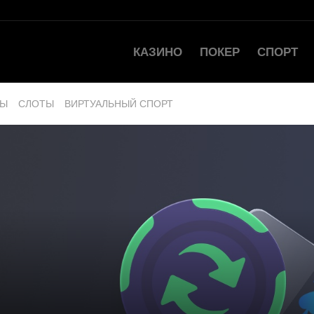
КАЗИНО
ПОКЕР
СПОРТ
РЫ
СЛОТЫ
ВИРТУАЛЬНЫЙ СПОРТ