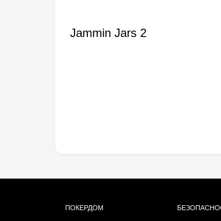
Jammin Jars 2
ПОКЕРДОМ
БЕЗОПАСНО