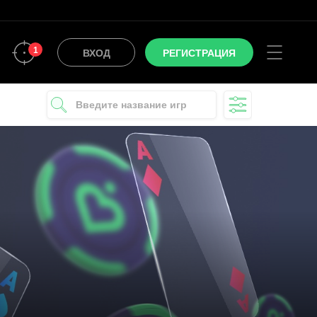
1
ВХОД
РЕГИСТРАЦИЯ