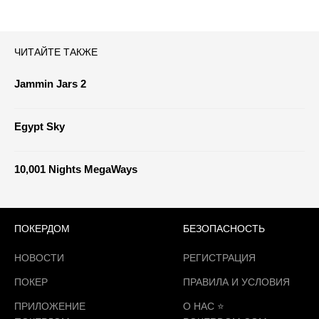
ЧИТАЙТЕ ТАКЖЕ
Jammin Jars 2
Egypt Sky
10,001 Nights MegaWays
ПОКЕРДОМ
БЕЗОПАСНОСТЬ
НОВОСТИ
РЕГИСТРАЦИЯ
ПОКЕР
ПРАВИЛА И УСЛОВИЯ
ПРИЛОЖЕНИЕ
О НАС ⭐️