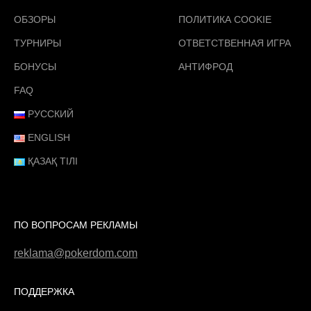
ОБЗОРЫ
ПОЛИТИКА COOKIE
ТУРНИРЫ
ОТВЕТСТВЕННАЯ ИГРА
БОНУСЫ
АНТИФРОД
FAQ
РУССКИЙ
ENGLISH
ҚАЗАҚ ТІЛІ
ПО ВОПРОСАМ РЕКЛАМЫ
reklama@pokerdom.com
ПОДДЕРЖКА