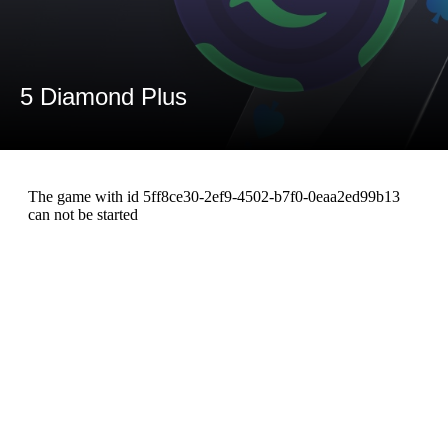
5 Diamond Plus