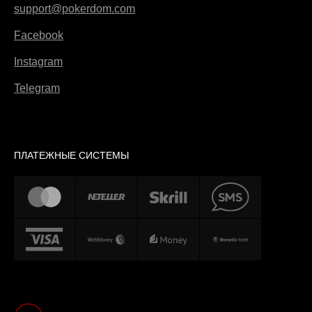
support@pokerdom.com
Facebook
Instagram
Telegram
ПЛАТЕЖНЫЕ СИСТЕМЫ