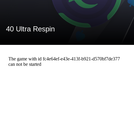
40 Ultra Respin