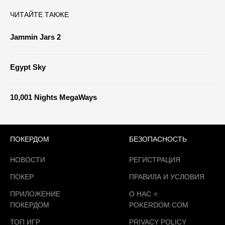
ЧИТАЙТЕ ТАКЖЕ
Jammin Jars 2
Egypt Sky
10,001 Nights MegaWays
ПОКЕРДОМ
БЕЗОПАСНОСТЬ
НОВОСТИ
РЕГИСТРАЦИЯ
ПОКЕР
ПРАВИЛА И УСЛОВИЯ
ПРИЛОЖЕНИЕ
О НАС ⭐️
ПОКЕРДОМ
POKERDOM.COM
ТОП ИГР
PRIVACY POLICY