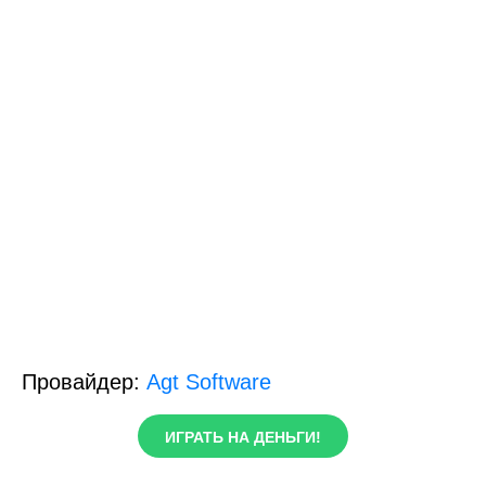
Провайдер:
Agt Software
ИГРАТЬ НА ДЕНЬГИ!