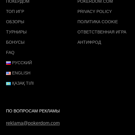
ПОКЕРДОМ
POKERDOM.COM
ТОП ИГР
PRIVACY POLICY
ОБЗОРЫ
ПОЛИТИКА COOKIE
ТУРНИРЫ
ОТВЕТСТВЕННАЯ ИГРА
БОНУСЫ
АНТИФРОД
FAQ
РУССКИЙ
ENGLISH
ҚАЗАҚ ТІЛІ
ПО ВОПРОСАМ РЕКЛАМЫ
reklama@pokerdom.com