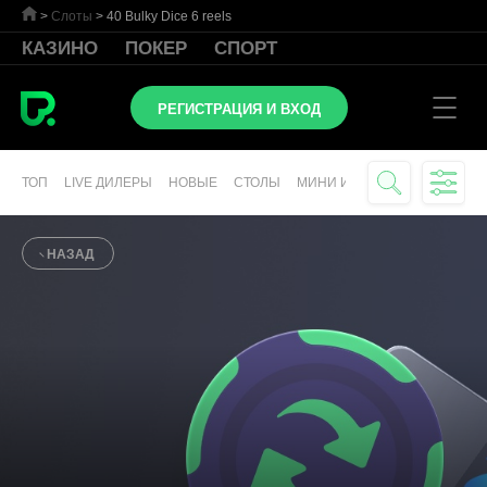
>
Слоты
>
40 Bulky Dice 6 reels
КАЗИНО
ПОКЕР
СПОРТ
РЕГИСТРАЦИЯ И ВХОД
ТОП
LIVE ДИЛЕРЫ
НОВЫЕ
СТОЛЫ
МИНИ ИГРЫ
СЛОТЫ
ВИР
НАЗАД