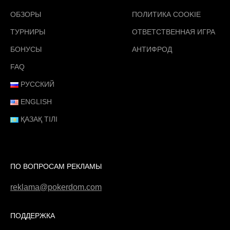
ОБЗОРЫ
ПОЛИТИКА COOKIE
ТУРНИРЫ
ОТВЕТСТВЕННАЯ ИГРА
БОНУСЫ
АНТИФРОД
FAQ
РУССКИЙ
ENGLISH
ҚАЗАҚ ТІЛІ
ПО ВОПРОСАМ РЕКЛАМЫ
reklama@pokerdom.com
ПОДДЕРЖКА