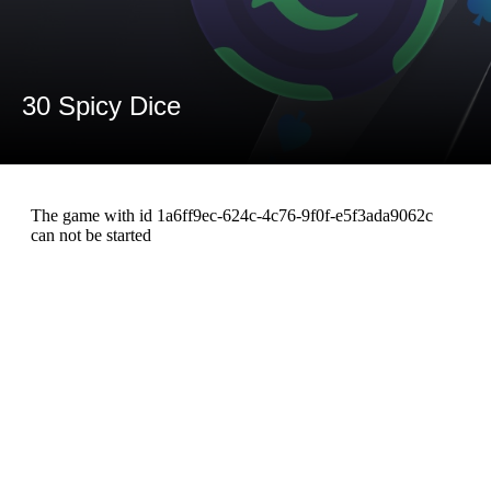
30 Spicy Dice