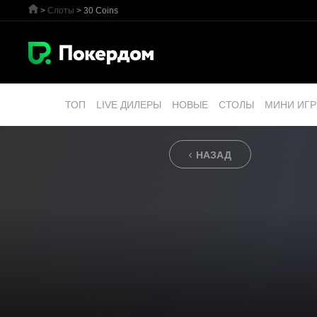
>
Слоты
>
30 Coins
ТОП
LIVE ДИЛЕРЫ
НОВЫЕ
СТОЛЫ
МИНИ ИГ
НАЗАД