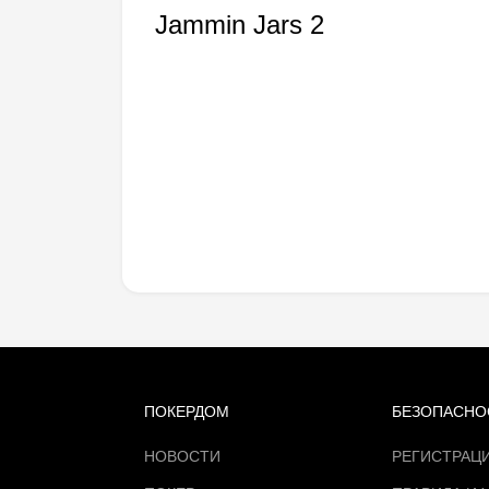
Jammin Jars 2
ПОКЕРДОМ
БЕЗОПАСНО
НОВОСТИ
РЕГИСТРАЦ