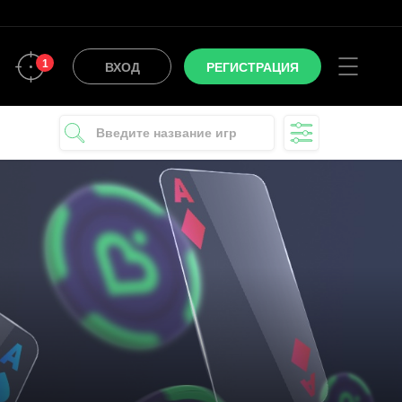
1
ВХОД
РЕГИСТРАЦИЯ