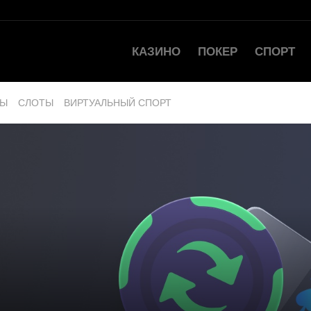
КАЗИНО
ПОКЕР
СПОРТ
РЫ
СЛОТЫ
ВИРТУАЛЬНЫЙ СПОРТ