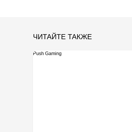
ЧИТАЙТЕ ТАКЖЕ
Push Gaming