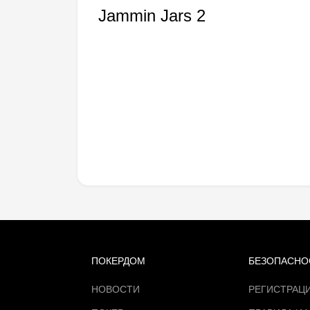
Jammin Jars 2
ПОКЕРДОМ
БЕЗОПАСНО
НОВОСТИ
РЕГИСТРАЦ