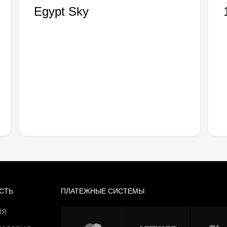
Egypt Sky
СТЬ
ПЛАТЕЖНЫЕ СИСТЕМЫ
ИЯ