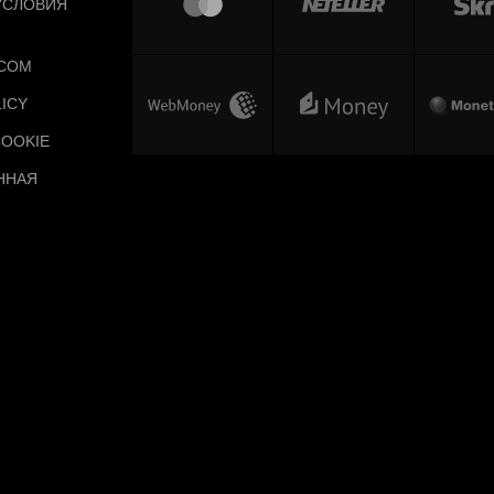
УСЛОВИЯ
COM
LICY
OOKIE
ННАЯ