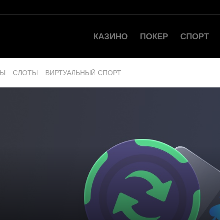
КАЗИНО
ПОКЕР
СПОРТ
РЫ
СЛОТЫ
ВИРТУАЛЬНЫЙ СПОРТ