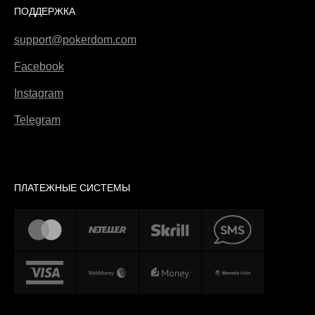
ПОДДЕРЖКА
support@pokerdom.com
Facebook
Instagram
Telegram
ПЛАТЕЖНЫЕ СИСТЕМЫ