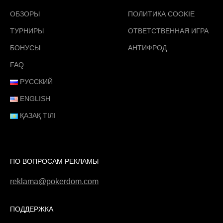
ОБЗОРЫ
ПОЛИТИКА COOKIE
ТУРНИРЫ
ОТВЕТСТВЕННАЯ ИГРА
БОНУСЫ
АНТИФРОД
FAQ
РУССКИЙ
ENGLISH
ҚАЗАҚ ТІЛІ
ПО ВОПРОСАМ РЕКЛАМЫ
reklama@pokerdom.com
ПОДДЕРЖКА