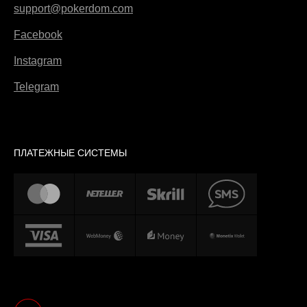
support@pokerdom.com
Facebook
Instagram
Telegram
ПЛАТЕЖНЫЕ СИСТЕМЫ