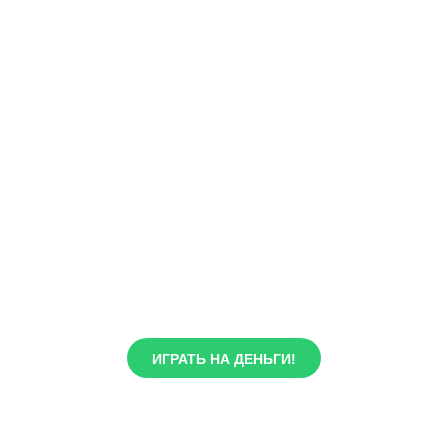
ИГРАТЬ НА ДЕНЬГИ!