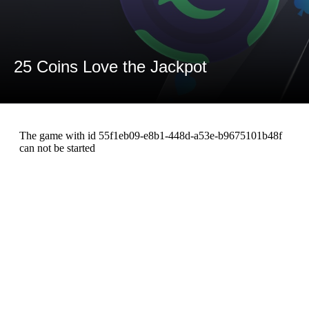
25 Coins Love the Jackpot