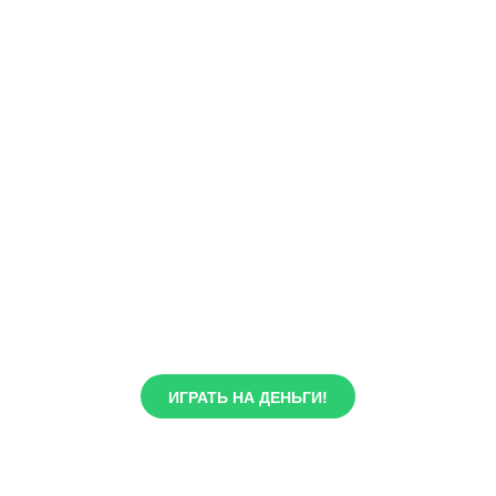
ИГРАТЬ НА ДЕНЬГИ!