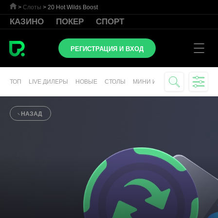
>
Слоты
>
20 Hot Wilds Boost
КАЗИНО
ПОКЕР
СПОРТ
РЕГИСТРАЦИЯ И ВХОД
ТОП
LIVE ДИЛЕРЫ
НОВЫЕ
СТОЛЫ
МИНИ ИГРЫ
СЛОТЫ
ВИР
НАЗАД