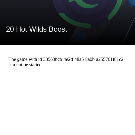
20 Hot Wilds Boost