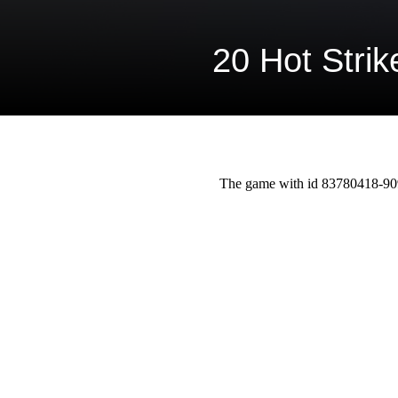
20 Hot Strik