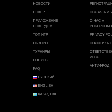
НОВОСТИ
РЕГИСТРАЦ
ПОКЕР
ПРАВИЛА И 
ПРИЛОЖЕНИЕ
О НАС ⭐️
ПОКЕРДОМ
POKERDOM.
ТОП ИГР
PRIVACY PO
ОБЗОРЫ
ПОЛИТИКА C
ТУРНИРЫ
ОТВЕТСТВЕ
ИГРА
БОНУСЫ
АНТИФРОД
FAQ
РУССКИЙ
ENGLISH
ҚАЗАҚ ТІЛІ