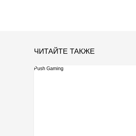
ЧИТАЙТЕ ТАКЖЕ
Push Gaming