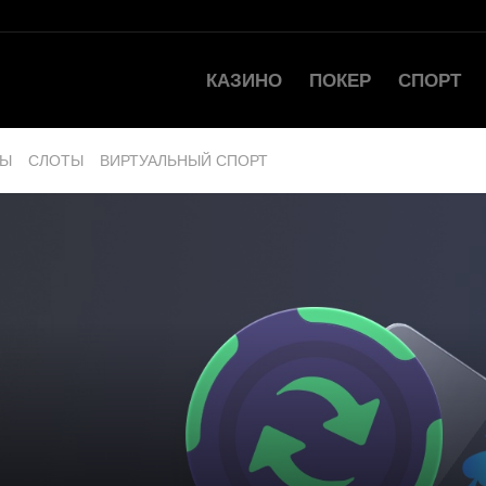
КАЗИНО
ПОКЕР
СПОРТ
РЫ
СЛОТЫ
ВИРТУАЛЬНЫЙ СПОРТ