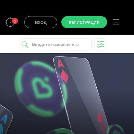
1
ВХОД
РЕГИСТРАЦИЯ