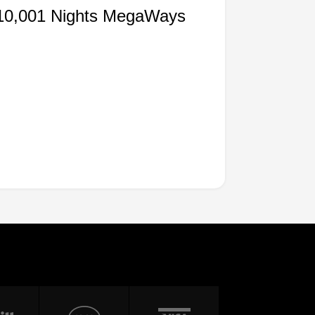
10,001 Nights MegaWays