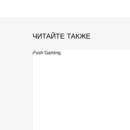
ЧИТАЙТЕ ТАКЖЕ
Push Gaming