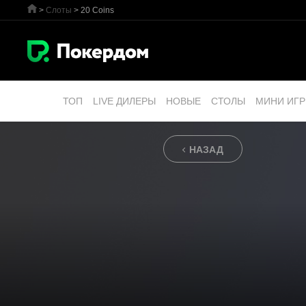
>
Слоты
>
20 Coins
ТОП
LIVE ДИЛЕРЫ
НОВЫЕ
СТОЛЫ
МИНИ ИГ
НАЗАД