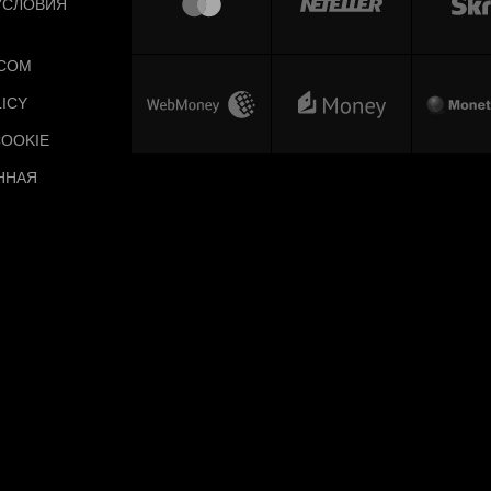
УСЛОВИЯ
COM
LICY
OOKIE
ННАЯ