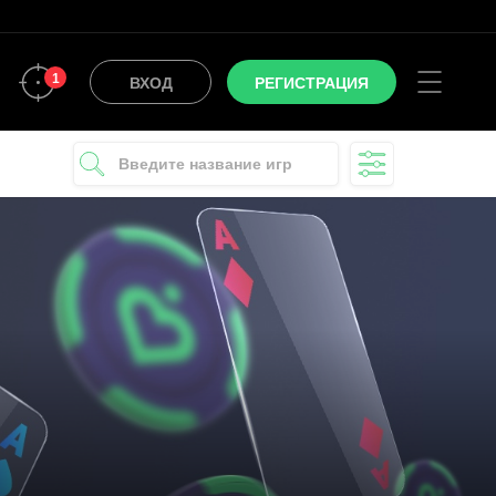
1
ВХОД
РЕГИСТРАЦИЯ