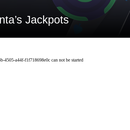
nta’s Jackpots