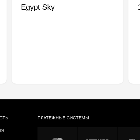
Egypt Sky
СТЬ
ПЛАТЕЖНЫЕ СИСТЕМЫ
ИЯ