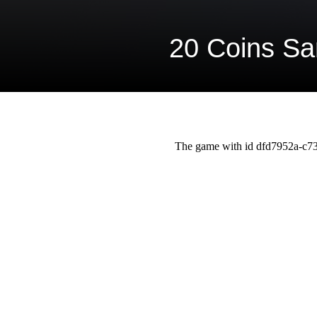
20 Coins Sa